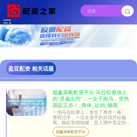
盈亚配资 相关话题
稳赢策略配资平台 马拉松赛场上
的“灵魂出窍”：一女子跑马，突然
踢起正步！_身体_运动_极限
一场马拉松赛上，发生了离奇一幕。
赛程过半，一位女选手的步伐开始偏
离。她起初很稳健，是人潮中坚定的身
影。 但突然，她像被无形的力量牵
稳赢策略配资平台
引，一步步走出赛道，停在路旁....