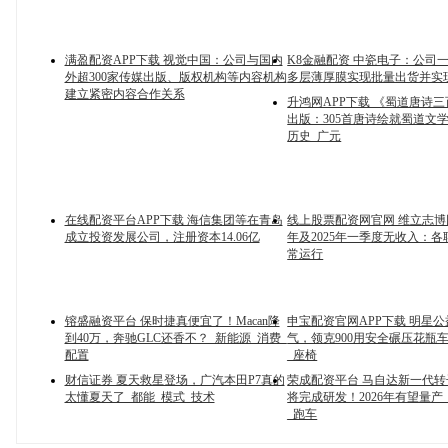
满盈配资APP下载 视觉中国：公司与国内
K8金融配资 中瓷电子：公司
外超300家传媒出版、版权机构等内容机构
多层薄厚膜实现批量出货并实
建立紧密内容合作关系
升鸿网APP下载 《蜀道唐诗
出版：305首唐诗绘就蜀道文学
历史_广元
在线配资平台APP下载 海信集团等在青岛
线上股票配资网官网 维立志博回
成立投资发展公司，注册资本14.06亿
年及2025年一季度无收入：
常运行
镕盛融资平台 保时捷真便宜了！Macan降
申宝配资官网APP下载 明星
到40万，奔驰GLC还香不？_新能源_消费_
气，领克900用安全碾压花瓶车
配置
_座椅
财信证券 夏天救星登场，广汽本田P7真的
荣成配资平台 马自达新一代
太懂夏天了_都能_模式_技术
将完成研发！2026年有望量产_Ic
_跑车