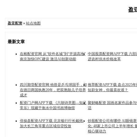
盈亚
盈亚配资
»
站点地图
最新文章
在榕配资官网 从“软件名城”到“开源高地”
中国股票配资网APP下载 六
南京加快OPC建设 激活AI创新动能
进农村供水价格改革
四川期货配资官网 他曾是乒乓球国手，却
推荐配资APP下载 盘点2025
在德日两国执教20年，把双胞胎儿子培养
短剧女神，你最喜欢谁？
成才
配资门户网APP下载 《六朝诗意图—知足
聚财略配资 国画名家作品参
常乐》现藏于衡水中国书画博物馆
话
倍操盘配资APP下载 北京银行行长戴炜:
炒股配资公司有哪些 AI眼镜
加大长三角等重点区域信贷投放
化: 48家上市公司上半年增长
核心驱动力