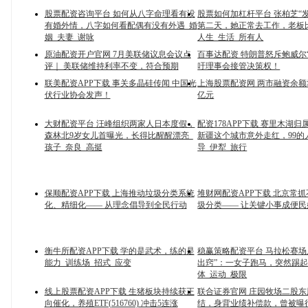
股票配资咨询平台 如何从八字命理看有没
股票如何加杠杆平台 张柏芝“
有婚外情，八字如何看配偶有没有外遇_婚
第二天，她正常去工作，老板
姻_夫妻_谢咏
人生_生活_所有人
原油配资开户官网 7月美联储议息会议点
百事达配资 特朗普怒斥鲍威尔
评｜ 美联储维持利率不变，符合预期
吁理事会接管决策权！
联美配资APP下载 事关多晶硅传闻 中国光
上海股票配资网 两市融资余额增加
伏行业协会发声！
亿元
大财配资平台 汪峰组织两家人日本度假，
配资178APP下载 赛里木湖
森林北9岁女儿首曝光，长得比醒醒漂亮_
新疆这个城市意外走红，99的
孩子_奈良_高挺
导_伊犁_旅行
保顺配资APP下载 上海推动垃圾分类系统
堆财网配资APP下载 北京常
化、精细化—— 从理念倡导到全民行动
圾分类—— 让关键小事成便民
衡牛所配资APP下载 学的是武术，练的是
稳赢策略配资平台 马拉松赛场
能力_训练场_招式_应变
出窍”：一女子跑马，突然踢起
体_运动_极限
线上股票配资APP下载 生猪板块持续获正
联合证券官网 庄园牧场二股
向催化，养殖ETF(516760) 冲击5连涨
结，身背业绩补偿款，曾被曝