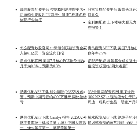
诚信股票配资平台 控制权刚易主即更名：
升富策略配资平台 股骨头坏
启迪药业要改叫“古汉养生健康” 称新名称
持多久
体现行业特征
宝利阁配资 上下楼梯大腿无
在报警！
怎么配资炒股官网 中际旭创获融资资金买
青岛配资APP下载 美国7月核
入超61亿元丨资金流向日报
数年率2.9%
启点优配官网 美国7月核心PCE物价指数
证配所配资 睿远基金成立近
月率为0.3%，预期为0.3%
值投资或面临“四大难题”
扬帆优配APP下载 科劲国际(06822)发盈
658金融网配资官网 奥飞娱乐
警，预期中期亏损约4000万港元 同比盈转
(002292.SZ)：现阶段专注于
亏
周边、玩具衍生品、婴童产品
纵信优配APP下载 Canalys 报告 2025Q2 全
桥水配资APP下载 绝绝子的
球主要市场手机出货量：华为中国大陆第
锁湘式香辣的家常秘籍_奶奶_
一、vivo 印度第一、苹果美国第一