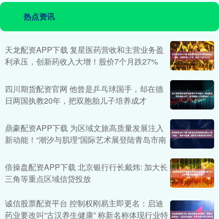
热点资讯
天龙配资APP下载 复星医药营收和主营业务盈
利承压，创新药收入大增！股价7个月跌27%
四川期货配资官网 他曾是乒乓球国手，却在德
日两国执教20年，把双胞胎儿子培养成才
鼎豪配资APP下载 为区域文旅高质量发展注入
新动能！“潮汐与肌理”国际艺术展登陆青岛市南
倍操盘配资APP下载 北京银行行长戴炜: 加大长
三角等重点区域信贷投放
诚信股票配资平台 控制权刚易主即更名：启迪
药业要改叫“古汉养生健康” 称新名称体现行业特