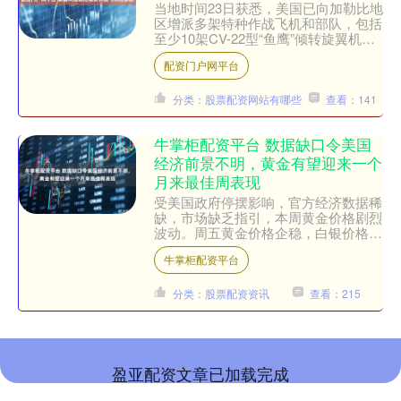
当地时间23日获悉，美国已向加勒比地
区增派多架特种作战飞机和部队，包括
至少10架CV-22型“鱼鹰”倾转旋翼机，
以进一步向委内瑞拉政府施压。....
配资门户网平台
分类：股票配资网站有哪些
查看：141
牛掌柜配资平台 数据缺口令美国
经济前景不明，黄金有望迎来一个
月来最佳周表现
受美国政府停摆影响，官方经济数据稀
缺，市场缺乏指引，本周黄金价格剧烈
波动。周五黄金价格企稳，白银价格则
出现上涨。 黄金当前交易价格约为每
牛掌柜配资平台
盎司 4160 美元，虽....
分类：股票配资资讯
查看：215
盈亚配资文章已加载完成