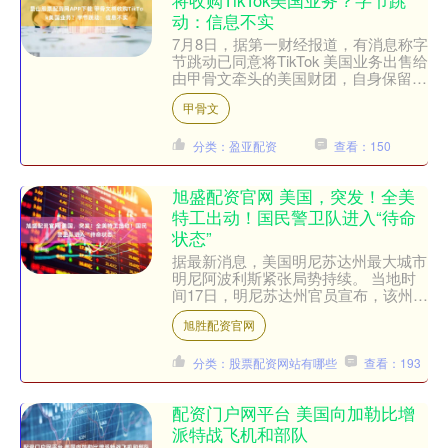
将收购TikTok美国业务？字节跳
动：信息不实
7月8日，据第一财经报道，有消息称字
节跳动已同意将TikTok 美国业务出售给
由甲骨文牵头的美国财团，自身保留少
数股权。对此，字节跳动方面对记者表
甲骨文
示，该信息不实....
分类：盈亚配资
查看：150
旭盛配资官网 美国，突发！全美
特工出动！国民警卫队进入“待命
状态”
据最新消息，美国明尼苏达州最大城市
明尼阿波利斯紧张局势持续。 当地时
间17日，明尼苏达州官员宣布，该州国
民警卫队进入“待命状态”。另有外媒报
旭胜配资官网
道称，美国联邦调查局....
分类：股票配资网站有哪些
查看：193
配资门户网平台 美国向加勒比增
派特战飞机和部队