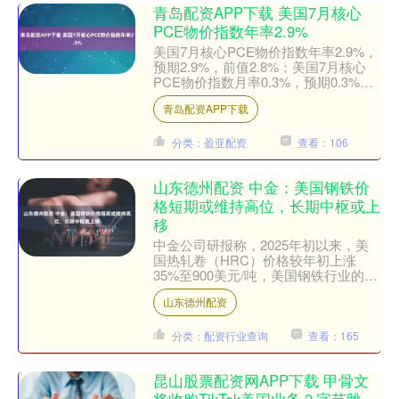
青岛配资APP下载 美国7月核心
PCE物价指数年率2.9%
美国7月核心PCE物价指数年率2.9%，
预期2.9%，前值2.8%；美国7月核心
PCE物价指数月率0.3%，预期0.3%，
前值0.3%。....
青岛配资APP下载
分类：盈亚配资
查看：106
山东德州配资 中金：美国钢铁价
格短期或维持高位，长期中枢或上
移
中金公司研报称，2025年初以来，美
国热轧卷（HRC）价格较年初上涨
35%至900美元/吨，美国钢铁行业的市
场关注度较高。中金公司认为，当前美
山东德州配资
国钢铁行业在关税政....
分类：配资行业查询
查看：165
昆山股票配资网APP下载 甲骨文