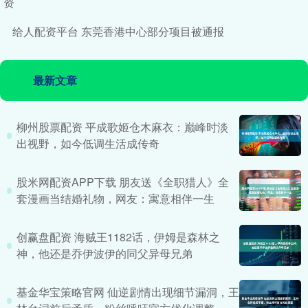
资
给人配资平台 东莞香港中心部分项目被通报
最新文章
柳州股票配资 平成歌姬仓木麻衣：巅峰时淡
出视野，如今低调生活成传奇
股米网配资APP下载 朋友送《全职猎人》全
套漫画当结婚礼物，网友：寓意相伴一生
创赢盘配资 海贼王1182话，伊姆是森林之
神，他还是乔伊波伊的同父异母兄弟
基金华宝策略官网 仙逆剧情出现细节漏洞，王