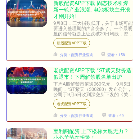
新股配资APP下载 固态技术引爆
新一轮产业浪潮, 电池板块主升浪
才刚开始!
9月8日，三大指数低开，关于市场可能
要进入整理期的声音变多了。一个最明
显的信号就是上证跌破20日均线，资金
明显从过热区域退出、尤其是前期高度
新股配资APP下载
集中的TMT赛道。 ....
分类：配资行业查询
查看：158
老虎配资APP下载 *ST紫天财务造
假退市！下周解禁股名单出炉
下周A股解禁市值逾960亿元。 9月5日
晚间，*ST紫天（300280）发布公告，
公司于9月5日收到深交所下发的《关于
福建紫天传媒科技股份有限公司股票终
老虎配资APP下载
止上市的....
分类：配资行业查询
查看：69
宝利阁配资 上下楼梯大腿无力？
小心关节在报警！