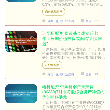
0.3%，前值为0.3%。美国7月核心PCE
物价指数年率为2.9%，预期为2.9%，
启点优配官网
前....
分类：配资行业查询
查看：97
证配所配资 睿远基金成立近七
年：长期价值投资或面临“四大难
题”
（原标题：睿远基金成立近七年：长期
价值投资或面临“四大难题”） 《金证
研》南方资本中心 长庚/作者 南枝/风控
2025年5月印发的《推动公募基金高质
证配所配资
量发展行动....
分类：配资行业查询
查看：93
峪科配资 中国科创产业投资
(00339)7月末每股综合资产净值约
为0.0314港元
（原标题：中国科创产业投资(00339)7
月末每股综合资产净值约为0.0314港