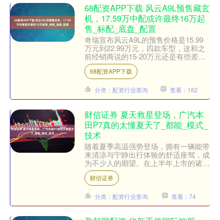
68配资APP下载 风云A9L预售藏玄
机，17.59万中配或许最终16万起
售_标配_底盘_配置
奇瑞宣布风云A9L的预售价格是15.99
万元到22.99万元，四款车型，这和之
前经销商说的15-20万元还是有些差
距。因此，很多用户认为风云A9L相比
68配资APP下载
星耀8 E....
分类：配资行业查询
查看：162
财信证券 夏天救星登场，广汽本
田P7真的太懂夏天了_都能_模式_
技术
随着夏季高温强势登场，拥有一辆能带
来清凉与宁静出行体验的舒适座驾，成
为不少人的期望。在上半年上市的诸多
车型中，广汽本田P7凭借同级领先的
财信证券
舒享体验，吸引了众多消费....
分类：配资行业查询
查看：74