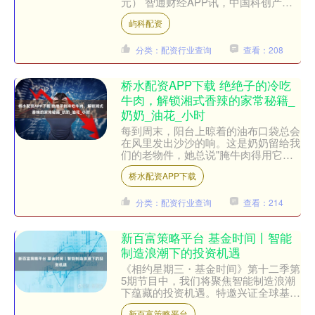
元） 智通财经APP讯，中国科创产业
投资(00339)发布公告，于2025年7月....
屿科配资
分类：配资行业查询
查看：208
桥水配资APP下载 绝绝子的冷吃
牛肉，解锁湘式香辣的家常秘籍_
奶奶_油花_小时
每到周末，阳台上晾着的油布口袋总会
在风里发出沙沙的响。这是奶奶留给我
们的老物件，她总说"腌牛肉得用它，
透气不串味"。前些天我用它装了半斤
桥水配资APP下载
牛肉条，结果被邻居的猫咪....
分类：配资行业查询
查看：214
新百富策略平台 基金时间丨智能
制造浪潮下的投资机遇
《相约星期三・基金时间》第十二季第
5期节目中，我们将聚焦智能制造浪潮
下蕴藏的投资机遇。特邀兴证全球基金
经理杨世进解读智能制造产业链中当下
新百富策略平台