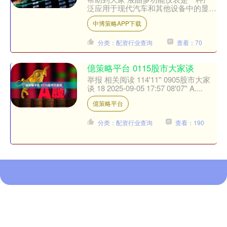
泛应用于现代汽车和其他设备中的显示
装置，因其清晰的显示效果和多样的功
中博策略APP下载
能而受到欢迎....
分类：配资行业查询
查看：70
億策略平台 0115股市大家谈
举报 相关阅读 114'11'' 0905股市大家
谈 18 2025-09-05 17:57 08'07'' A....
億策略平台
分类：配资行业查询
查看：190
沪深京指数