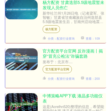
杨方配资 甘肃迭部5.5级地震暂未
发现人员伤亡
新华社兰州1月26日电（记者梁军、张
智敏）甘肃省甘南藏族自治州迭部县
5.5级地震发生后，甘南州启动地震灾
害应急三级响应。迭部县委、县政府组
杨方配资
织全县干部进行拉网式排....
分类：配资行业查询
查看：109
官方配资平台官网 反诈漫画丨揭
穿“冒充公检法”诈骗套路
发布于：北京市....
官方配资平台官网
分类：配资行业查询
查看：200
中博策略APP下载 液晶多功能仪
表
这是(Acrelhn520)整理的信息，希望能
帮助到大家 液晶多功能仪表是一种广