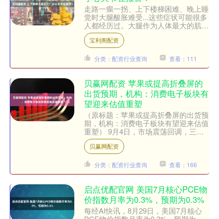
走路一瘸一拐、上下楼梯困难、晚上睡
觉时大腿酸胀难受...这些症状可能很多
人都经历过。大腿作为人体最大的肌肉
群，每天都在承受着巨大的压力，一旦
宝利阁配资
出现疼痛，往往会严重....
分类：配资行业查询
查看：111
贝赢网配资 苹果或提高折叠屏的
出货预期，机构：消费电子板块有
望迎来估值重塑
（原标题：苹果或提高折叠屏的出货预
期，机构：消费电子板块有望迎来估值
重塑） 9月4日，市场震荡回调，三大
指数纷纷下跌。消费电子
贝赢网配资
50ETF（159779）盘中下跌....
分类：配资行业查询
查看：166
启点优配官网 美国7月核心PCE物
价指数月率为0.3%，预期为0.3%
每经AI快讯，8月29日，美国7月核心
PCE物价指数月率为0.3%，预期为