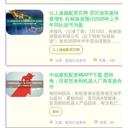
云上速融配资官网 景区游客接待
量增长 桂林旅游预计2025年上半
年同比扭亏为盈
本报讯 （记者丁蓉）7月12日，桂林旅
游股份有限公司（以下简称“桂林旅
游”）发布2025年半年度业绩预告，公
司预计2025年上半年归属于上市公司
云上速融配资官网
股东的净利润约为....
分类：配资行业查询
查看：162
中信建投配资网APP下载 思特
奇：目前暂未和机器人厂商直接合
作
每经AI快讯，有投资者在投资者互动平
台提问：董秘你好，贵司的A智能体，
是否能给机器人产品提供，有没有已经
给机器人提供智能体样本测试？ 思特
斯特
奇（300608.SZ....
分类：配资行业查询
查看：85