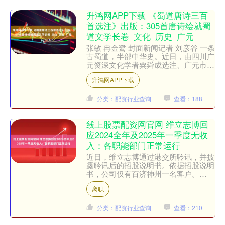
升鸿网APP下载 《蜀道唐诗三百
首选注》出版：305首唐诗绘就蜀
道文学长卷_文化_历史_广元
张敏 冉金鹭 封面新闻记者 刘彦谷 一条
古蜀道，半部中华史。近日，由四川广
元资深文化学者粟舜成选注、广元市社
会科学界联合会编的首部蜀道唐诗鉴赏
升鸿网APP下载
读本——《蜀道唐诗....
分类：配资行业查询
查看：188
线上股票配资网官网 维立志博回
应2024全年及2025年一季度无收
入：各职能部门正常运行
近日，维立志博通过港交所聆讯，并披
露聆讯后的招股说明书。依据招股说明
书，公司仅有百济神州一名客户。
2023年，公司收到来自百济神州相关
离职
款项共130万美元，202....
分类：配资行业查询
查看：210