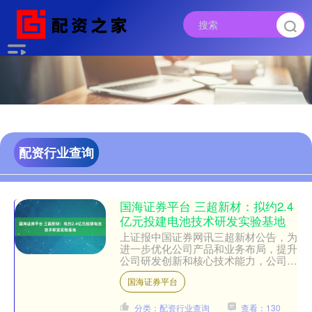
配资行业查询
国海证券平台 三超新材：拟约2.4
亿元投建电池技术研发实验基地
上证报中国证券网讯三超新材公告，为
进一步优化公司产品和业务布局，提升
公司研发创新和核心技术能力，公司拟
投资建设电池技术研发实验基地，主要
国海证券平台
从事钙钛矿晶硅叠层技术的....
分类：配资行业查询
查看：130