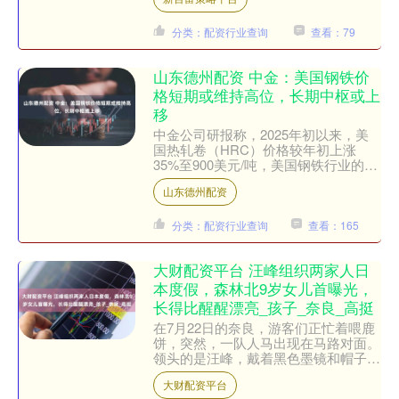
最具投资价值的环节，分享....
分类：配资行业查询
查看：79
山东德州配资 中金：美国钢铁价
格短期或维持高位，长期中枢或上
移
中金公司研报称，2025年初以来，美
国热轧卷（HRC）价格较年初上涨
35%至900美元/吨，美国钢铁行业的市
场关注度较高。中金公司认为，当前美
山东德州配资
国钢铁行业在关税政....
分类：配资行业查询
查看：165
大财配资平台 汪峰组织两家人日
本度假，森林北9岁女儿首曝光，
长得比醒醒漂亮_孩子_奈良_高挺
在7月22日的奈良，游客们正忙着喂鹿
饼，突然，一队人马出现在马路对面。
领头的是汪峰，戴着黑色墨镜和帽子，
脸几乎被遮住；他牵着醒醒的弟弟，身
大财配资平台
边还跟着森林北，牵着一....