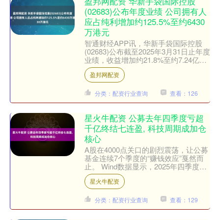
盈邦网配资 华新手袋国际控股
(02683)公布年度业绩 公司拥有人
应占纯利增加约125.5%至约6430
万港元
智通财经APP讯，华新手袋国际控股
(02683)公布截至2025年3月31日止年度
业绩，收益增加约21.8%至约7.24亿港
元，毛利增加约52.0%至约1.59....
盈邦网配资
分类：配资行业查询
查看：126
星火牛配资 公募去年四季度亏超
千亿终结七连盈, 科技周期成加仓
核心
A股在4000点关口的剧烈震荡，让公募
基金连续7个季度的“赚钱效应”戛然而
止。 Wind数据显示，2025年四季度，
公募基金利润亏损近1100亿元，这是
星火牛配资
行业连盈....
分类：配资行业查询
查看：129