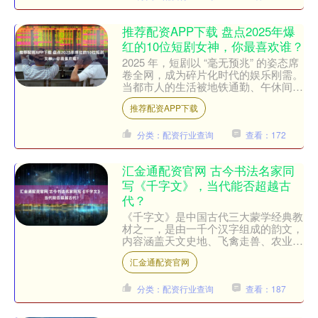
推荐配资APP下载 盘点2025年爆
红的10位短剧女神，你最喜欢谁？
2025 年，短剧以 “毫无预兆” 的姿态席
卷全网，成为碎片化时代的娱乐刚需。
当都市人的生活被地铁通勤、午休间
隙、睡前片刻切割成零散片段，传统长
推荐配资APP下载
剧的慢节奏叙事已....
分类：配资行业查询
查看：172
汇金通配资官网 古今书法名家同
写《千字文》，当代能否超越古
代？
《千字文》是中国古代三大蒙学经典教
材之一，是由一千个汉字组成的韵文，
内容涵盖天文史地、飞禽走兽、农业知
识、道德规范、成语谚语等，被称
汇金通配资官网
为“千古奇文”。自有《千字文....
分类：配资行业查询
查看：187