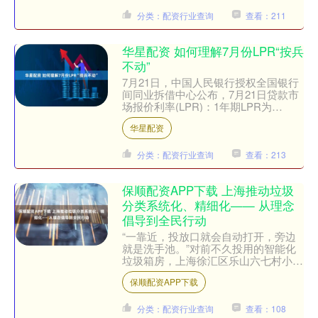
分类：配资行业查询
查看：211
华星配资 如何理解7月份LPR“按兵
不动”
7月21日，中国人民银行授权全国银行
间同业拆借中心公布，7月21日贷款市
场报价利率(LPR)：1年期LPR为
3.0%，5年期以上LPR为3.5%，均与前
华星配资
值保持一....
分类：配资行业查询
查看：213
保顺配资APP下载 上海推动垃圾
分类系统化、精细化—— 从理念
倡导到全民行动
“一靠近，投放口就会自动打开，旁边
就是洗手池。”对前不久投用的智能化
垃圾箱房，上海徐汇区乐山六七村小区
居民刘月梅连称方便。 在徐汇区城运
保顺配资APP下载
中心，垃圾分类综合监管平....
分类：配资行业查询
查看：108