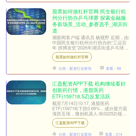
股票如何做杠杆官网 民生银行杭
州分行协办乒乓球赛 探索金融服
务新场景_活动_参赛选手_湖滨街
道
潮新闻客户端 通讯员 杨视野 近期，由
中国民生银行杭州分行协办的“工运百
年 拼搏攻坚”2025年湖滨街道乒乓球团
体赛在上城区工人文化馆圆满落幕。活
股票如何做杠杆官网
动以乒乓球竞技....
分类：配资行业查询
查看：98
汇盈配资APP下载 机构继续看好
创新药行情，港股医药
ETF(159718.SZ)反复活跃
截至7月14日10:17, 港股医药
ETF(159718)下跌0.69%，成分股方面
涨跌互现，微创机器人-B(02252)领涨
8.20%，丽珠医药(01513)....
汇盈配资APP下载
分类：配资行业查询
查看：214