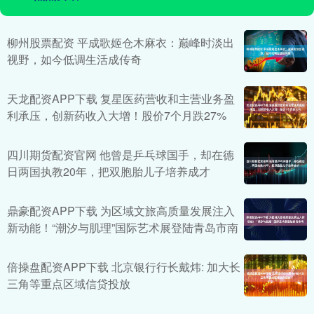
柳州股票配资 平成歌姬仓木麻衣：巅峰时淡出
视野，如今低调生活成传奇
天龙配资APP下载 复星医药营收和主营业务盈
利承压，创新药收入大增！股价7个月跌27%
四川期货配资官网 他曾是乒乓球国手，却在德
日两国执教20年，把双胞胎儿子培养成才
鼎豪配资APP下载 为区域文旅高质量发展注入
新动能！“潮汐与肌理”国际艺术展登陆青岛市南
倍操盘配资APP下载 北京银行行长戴炜: 加大长
三角等重点区域信贷投放