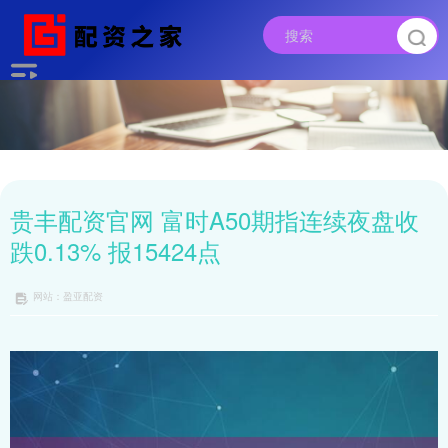
贵丰配资官网 富时A50期指连续夜盘收
跌0.13% 报15424点
网站：盈亚配资