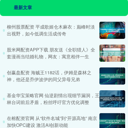
最新文章
柳州股票配资 平成歌姬仓木麻衣：巅峰时淡
出视野，如今低调生活成传奇
股米网配资APP下载 朋友送《全职猎人》全
套漫画当结婚礼物，网友：寓意相伴一生
创赢盘配资 海贼王1182话，伊姆是森林之
神，他还是乔伊波伊的同父异母兄弟
基金华宝策略官网 仙逆剧情出现细节漏洞，王
林台词前后矛盾，粉丝呼吁官方优化调整
在榕配资官网 从“软件名城”到“开源高地” 南京
加快OPC建设 激活AI创新动能