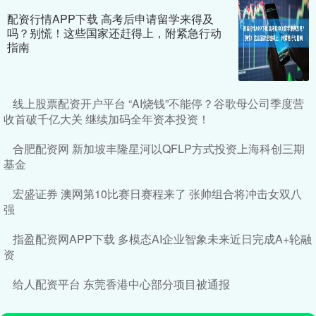
配资行情APP下载 高考后申请留学来得及
吗？别慌！这些国家还赶得上，附紧急行动
指南
线上股票配资开户平台 “AI烧钱”不能停？谷歌母公司季度营
收首破千亿大关 继续加码全年资本投资！
合肥配资网 新加坡丰隆星河以QFLP方式投资上海科创三期
基金
宏盛证券 澳网第10比赛日赛程来了 张帅组合将冲击女双八
强
指盈配资网APP下载 多模态AI企业智象未来近日完成A+轮融
资
给人配资平台 东莞香港中心部分项目被通报