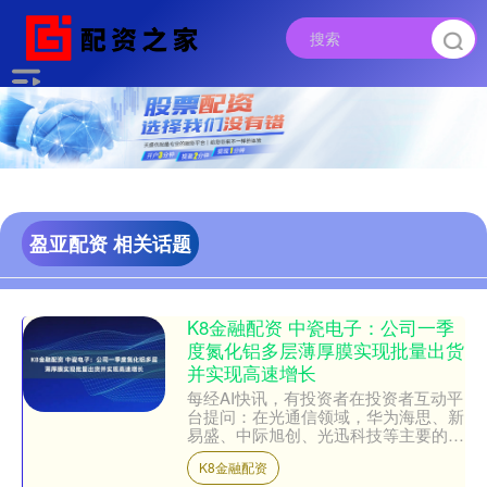
盈亚配资 相关话题
K8金融配资 中瓷电子：公司一季
度氮化铝多层薄厚膜实现批量出货
并实现高速增长
每经AI快讯，有投资者在投资者互动平
台提问：在光通信领域，华为海思、新
易盛、中际旭创、光迅科技等主要的光
电器件厂商均是公司客户，随着光通信
K8金融配资
设备需求的增长，请问这....