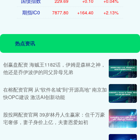
国债指数
229.69
+0.10
+0.04%
期指IC0
7877.80
+164.40
+2.13%
热点资讯
创赢盘配资 海贼王1182话，伊姆是森林之神，
他还是乔伊波伊的同父异母兄弟
在榕配资官网 从“软件名城”到“开源高地” 南京加
快OPC建设 激活AI创新动能
股投网配资官网 39岁林丹人生赢家：住千万豪
宅奢侈，妻子身价上亿，夫妻恩爱如初