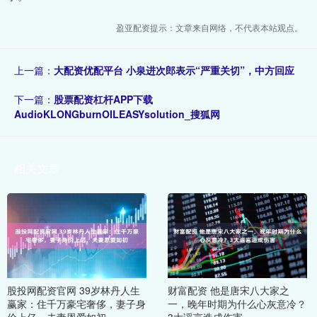
盈亚配资提示：文章来自网络，不代表本站观点。
上一篇：
大配资优配平台 小泉进次郎表示“严重关切”，中方回应
下一篇：
股票配资杠杆APP下载
AudioKLONGburnOILEASYsolution_搜狐网
相关文章
股投网配资官网 39岁林丹人生
财富配资 他是唐宋八大家之
赢家：住千万豪宅奢侈，妻子身
一，晚年时期为什么心灰意冷？
价上亿，夫妻恩爱如初
3大谣言造成伤害