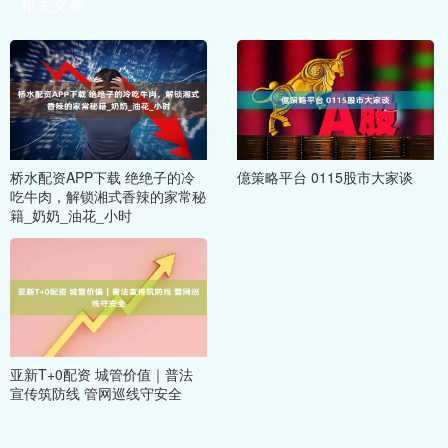
相关文章
桥水配资APP下载 绝绝子的冷
億策略平台 0115股市大家谈
吃牛肉，解锁湘式香辣的家常秘
籍_奶奶_油花_小时
亚新T+0配资 城管价值｜普法
宣传筑防线 管网巡线守安全