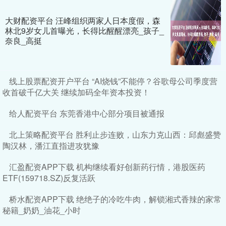
大财配资平台 汪峰组织两家人日本度假，森
林北9岁女儿首曝光，长得比醒醒漂亮_孩子_
奈良_高挺
线上股票配资开户平台 “AI烧钱”不能停？谷歌母公司季度营
收首破千亿大关 继续加码全年资本投资！
给人配资平台 东莞香港中心部分项目被通报
北上策略配资平台 胜利止步连败，山东力克山西：邱彪盛赞
陶汉林，潘江直指进攻犹豫
汇盈配资APP下载 机构继续看好创新药行情，港股医药
ETF(159718.SZ)反复活跃
桥水配资APP下载 绝绝子的冷吃牛肉，解锁湘式香辣的家常
秘籍_奶奶_油花_小时